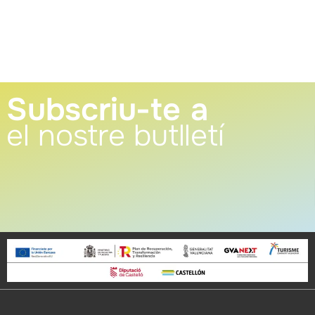
Subscriu-te a
el nostre butlletí