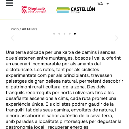
Vés
VA
al
contingut
Alt Millars
Alt Millars
Alt Millars
Alt Millars
Alt Millars
Alt Millars
Alt Millars
Alt Millars
Alt Millars
Alt Millars
Alt Millars
Alt Millars
Alt Millars
Alt Millars
Alt Millars
Inicio
Alt Millars
/
Assaboreix l'estil de vida
Assaboreix l'estil de vida
Assaboreix l'estil de vida
Assaboreix l'estil de vida
Assaboreix l'estil de vida
Assaboreix l'estil de vida
Assaboreix l'estil de vida
Assaboreix l'estil de vida
Assaboreix l'estil de vida
Assaboreix l'estil de vida
Assaboreix l'estil de vida
Assaboreix l'estil de vida
Assaboreix l'estil de vida
Assaboreix l'estil de vida
Assaboreix l'estil de vida
mediterrani a cada comarca
mediterrani a cada comarca
mediterrani a cada comarca
mediterrani a cada comarca
mediterrani a cada comarca
mediterrani a cada comarca
mediterrani a cada comarca
mediterrani a cada comarca
mediterrani a cada comarca
mediterrani a cada comarca
mediterrani a cada comarca
mediterrani a cada comarca
mediterrani a cada comarca
mediterrani a cada comarca
mediterrani a cada comarca
Una terra solcada per una xarxa de camins i sendes
que s’estenen entre muntanyes, boscos i valls, oferint
un escenari incomparable per als amants del
cicloturisme. Les rutes, tant per als ciclistes
experimentats com per als principiants, travessen
paisatges de gran bellesa natural, permetent descobrir
el patrimoni rural i cultural de la zona. Des dels
tranquils recorreguts per horts i oliverars fins a les
desafiants ascensions a cims, cada ruta promet una
experiència única. Els ciclistes podran gaudir de la
tranquil·litat dels seus camins, envoltats de natura, i
alhora assaborir el sabor autèntic de la seva terra,
amb parades a localitats pintoresques per degustar la
gastronomia local i recuperar energies.