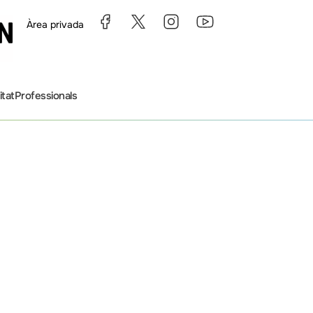
Àrea privada
itat
Professionals