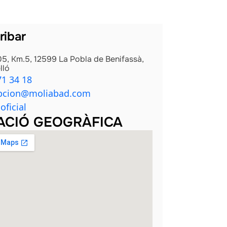
ribar
5, Km.5, 12599 La Pobla de Benifassà,
lló
71 34 18
pcion@moliabad.com
oficial
ACIÓ GEOGRÀFICA