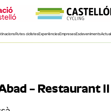
tinacions
Rutes ciclistes
Experiències
Empreses
Esdeveniments
Actual
’Abad – Restaurant II
ssà