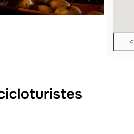
C
cicloturistes