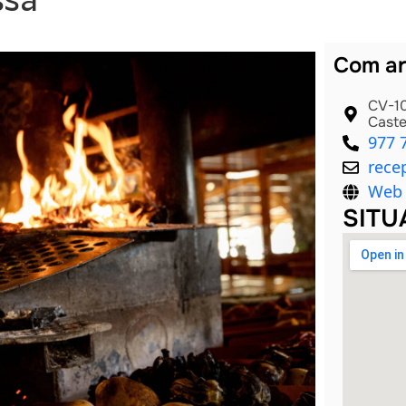
Com ar
CV-10
Caste
977 
rece
Web 
SITU