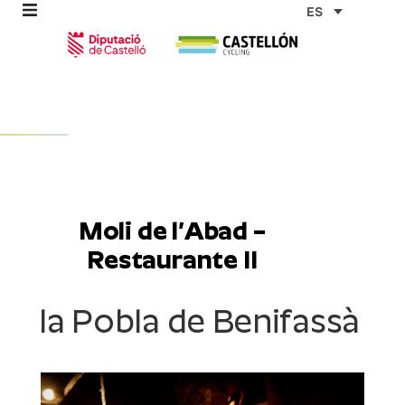
Ir
ES
al
contenido
omos
tas
Moli de l’Abad –
as
Restaurante II
la Pobla de Benifassà