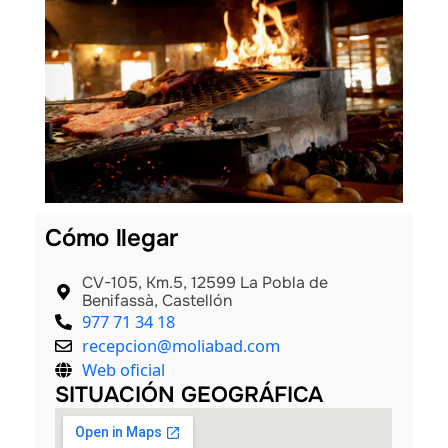
les
Cómo llegar
CV-105, Km.5, 12599 La Pobla de
Benifassà, Castellón
977 71 34 18
recepcion@moliabad.com
Web oficial
SITUACIÓN GEOGRÁFICA