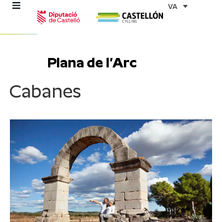
Vés
VA
al
contingut
Plana de l’Arc
ns
Cabanes
stes
es
ents