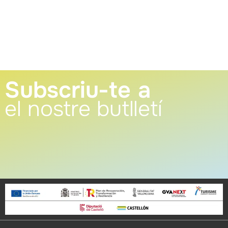
Subscriu-te a
el nostre butlletí