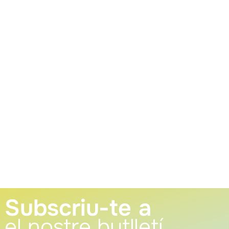
Subscriu-te a
el nostre butlletí