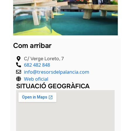
als
Com arribar
C/ Verge Loreto, 7
682 482 848
info@tresorsdelpalancia.com
Web oficial
SITUACIÓ GEOGRÀFICA