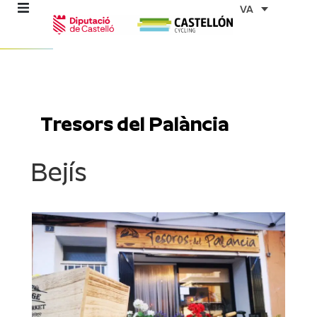
Vés
VA
al
contingut
ns
Tresors del Palància
stes
Bejís
es
ents