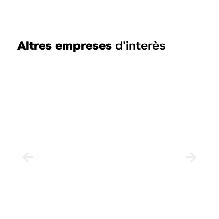
Altres empreses
d'interès
Aj
TÍRI
Mancomunitat Els Ports