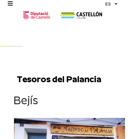
Ir
ES
al
contenido
omos
tas
Tesoros del Palancia
as
Bejís