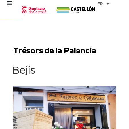
Aller
FR
au
contenu
mes
Trésors de la Palancia
ables
Bejís