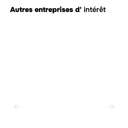
Autres entreprises d'
intérêt
Saulbrand
Eu
CASTELLÓ DE LA PLANA
CAS