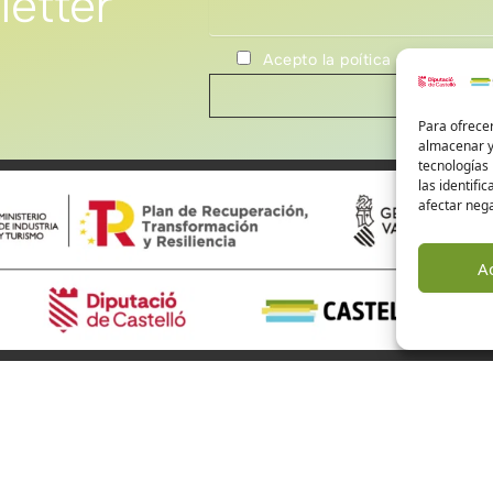
letter
Acepto la poítica de privacida
Para ofrecer
almacenar y/
tecnologías
las identifi
afectar nega
A
ourism Castellón
Alto Mijares
Alto Palancia
El Baix Maestrat
are