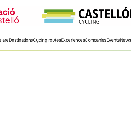
 are
Destinations
Cycling routes
Experiences
Companies
Events
New