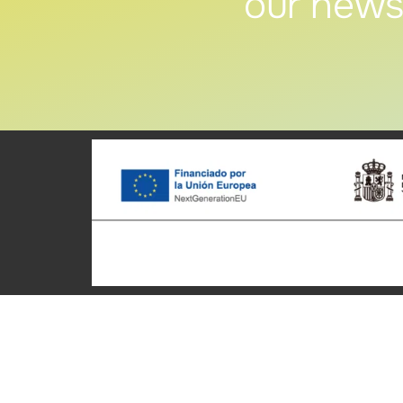
our news
Patronato Provincial de
Cycle t
Turismo Diputación Provincial
Home
Av. Vall d’Uixó, 25 - 12004,
Who we 