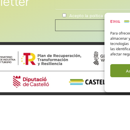
letter
Acepto la poítica de privacida
Para ofrecer
almacenar y/
tecnologías
las identifi
afectar nega
A
ourism Castellón
Alto Mijares
Alto Palancia
El Baix Maestrat
are