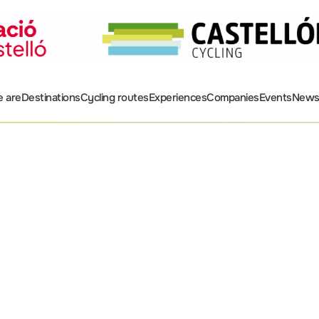
 are
Destinations
Cycling routes
Experiences
Companies
Events
New