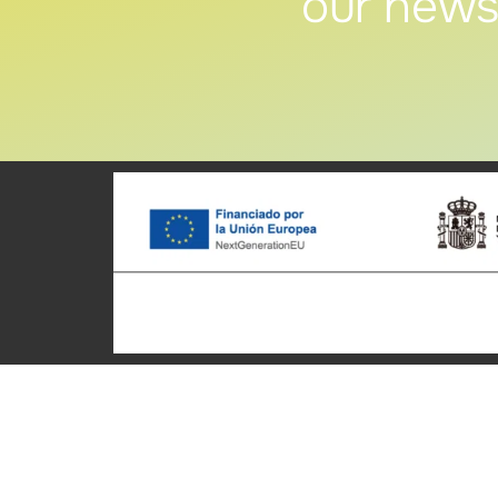
our news
Patronato Provincial de
Cycle t
Turismo Diputación Provincial
Home
Av. Vall d’Uixó, 25 - 12004,
Who we 