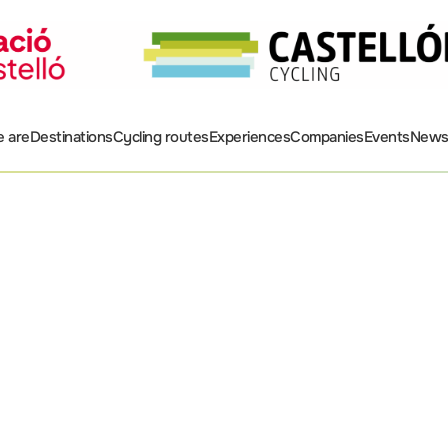
 are
Destinations
Cycling routes
Experiences
Companies
Events
New