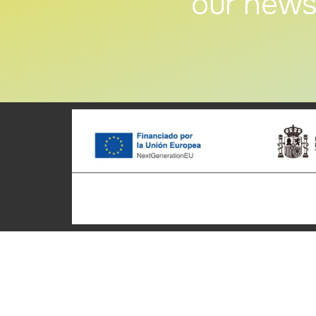
our news
Patronato Provincial de
Cycle t
Turismo Diputación Provincial
Home
Av. Vall d’Uixó, 25 - 12004,
Who we 