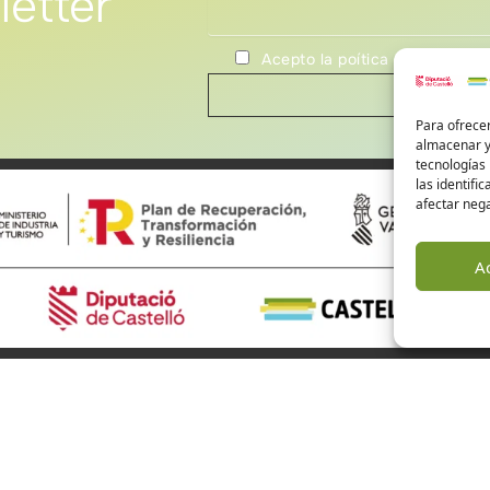
letter
Acepto la poítica de privacida
Para ofrecer
almacenar y/
tecnologías
las identifi
afectar nega
A
ourism Castellón
Alto Mijares
Alto Palancia
El Baix Maestrat
are