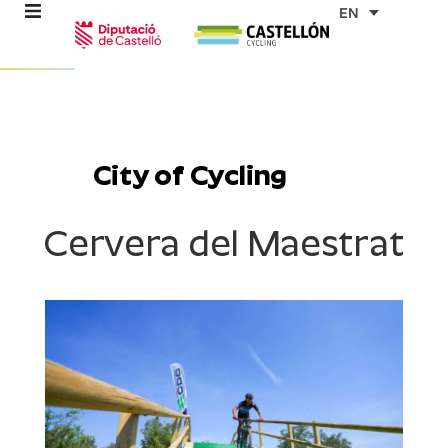
Skip
EN
to
content
re
ons
City of Cycling
outes
Cervera del Maestrat
es
s