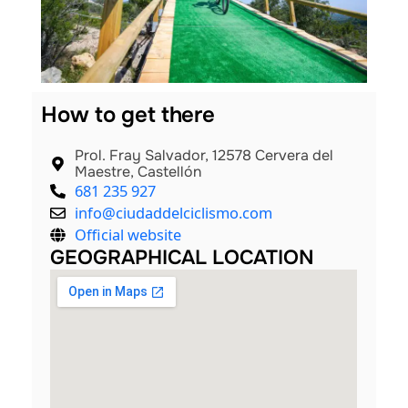
nals
How to get there
Prol. Fray Salvador, 12578 Cervera del
Maestre, Castellón
681 235 927
info@ciudaddelciclismo.com
Official website
GEOGRAPHICAL LOCATION