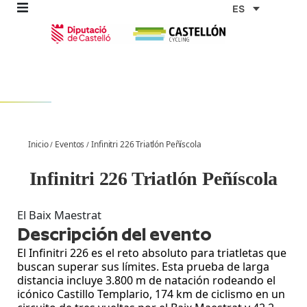
Ir
ES
al
contenido
omos
Inicio
Eventos
Infinitri 226 Triatlón Peñíscola
/
/
tas
Infinitri 226 Triatlón Peñíscola
as
El Baix Maestrat
Descripción del evento
El Infinitri 226 es el reto absoluto para triatletas que
buscan superar sus límites. Esta prueba de larga
distancia incluye 3.800 m de natación rodeando el
icónico Castillo Templario, 174 km de ciclismo en un