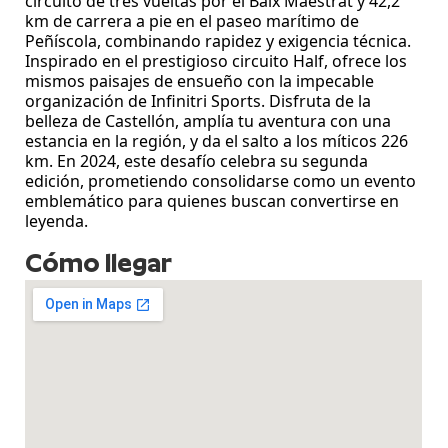
circuito de tres vueltas por el Baix Maestrat y 42,2
km de carrera a pie en el paseo marítimo de
les
Peñíscola, combinando rapidez y exigencia técnica.
Inspirado en el prestigioso circuito Half, ofrece los
mismos paisajes de ensueño con la impecable
organización de Infinitri Sports. Disfruta de la
belleza de Castellón, amplía tu aventura con una
estancia en la región, y da el salto a los míticos 226
km. En 2024, este desafío celebra su segunda
edición, prometiendo consolidarse como un evento
emblemático para quienes buscan convertirse en
leyenda​.
Cómo llegar