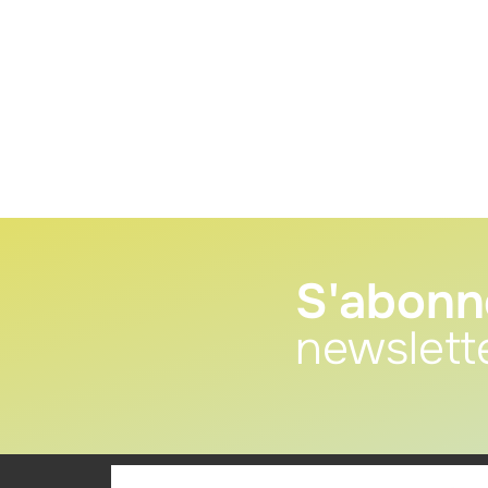
S'abonn
newslett