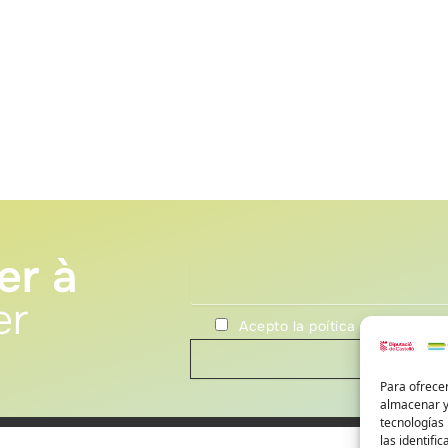
er à
er
Acepto la poítica de privacida
Para ofrecer
almacenar y/
tecnologías
las identifi