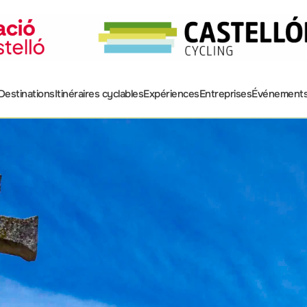
Destinations
Itinéraires cyclables
Expériences
Entreprises
Événement