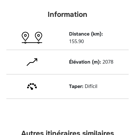
Information
Distance (km):
155.90
2078
Élévation (m):
Difícil
Taper:
Autres itinéraires similaires