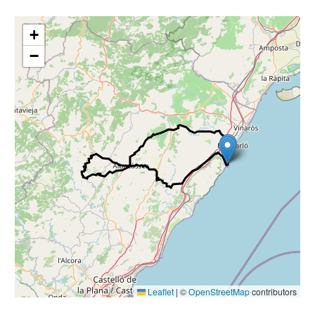
+
−
Leaflet
|
©
OpenStreetMap
contributors