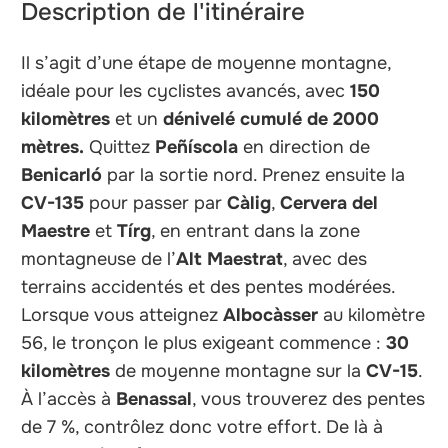
Description de l'itinéraire
Il s’agit d’une étape de moyenne montagne,
idéale pour les cyclistes avancés, avec
150
kilomètres
et un
dénivelé cumulé de 2000
mètres.
Quittez
Peñíscola
en direction de
Benicarló
par la sortie nord. Prenez ensuite la
CV-135
pour passer par
Càlig
,
Cervera del
Maestre
et
Tírg
, en entrant dans la zone
montagneuse de l’
Alt Maestrat
, avec des
terrains accidentés et des pentes modérées.
Lorsque vous atteignez
Albocàsser
au kilomètre
56, le tronçon le plus exigeant commence :
30
kilomètres
de moyenne montagne sur la
CV-15
.
À l’accès à
Benassal
, vous trouverez des pentes
de 7 %, contrôlez donc votre effort. De là à