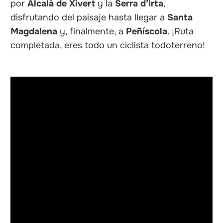
por
Alcalà de Xivert
y la
Serra d’Irta
,
disfrutando del paisaje hasta llegar a
Santa
Magdalena
y, finalmente, a
Peñíscola
. ¡Ruta
completada, eres todo un ciclista todoterreno!