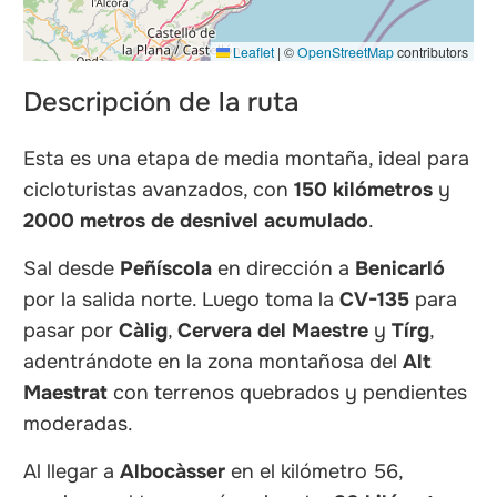
Leaflet
|
©
OpenStreetMap
contributors
Descripción de la ruta
Esta es una etapa de media montaña, ideal para
cicloturistas avanzados, con
150 kilómetros
y
2000 metros de desnivel acumulado
.
Sal desde
Peñíscola
en dirección a
Benicarló
por la salida norte. Luego toma la
CV-135
para
pasar por
Càlig
,
Cervera del Maestre
y
Tírg
,
adentrándote en la zona montañosa del
Alt
Maestrat
con terrenos quebrados y pendientes
moderadas.
Al llegar a
Albocàsser
en el kilómetro 56,