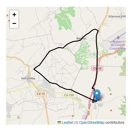
+
−
Leaflet
|
©
OpenStreetMap
contributors