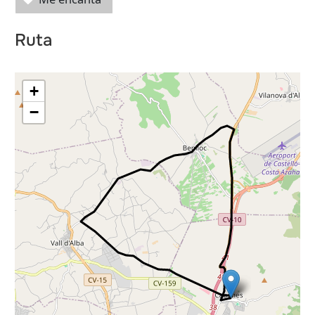
les
Ruta
+
−