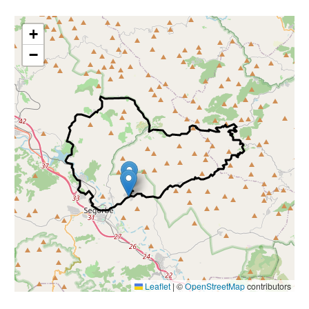
+
−
Leaflet
|
©
OpenStreetMap
contributors