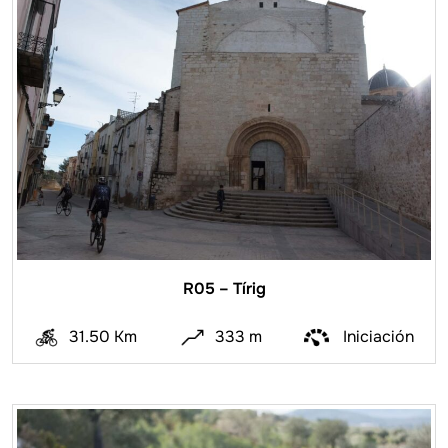
R05 – Tírig
31.50 Km
333 m
Iniciación