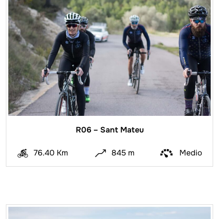
R06 – Sant Mateu
76.40 Km
845 m
Medio