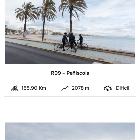
R09 – Peñíscola
155.90 Km
2078 m
Difícil