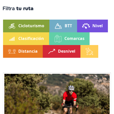
Filtra
tu ruta
Cicloturismo
BTT
Nivel
Clasificación
Comarcas
Distancia
Desnivel