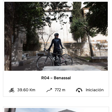
R04 – Benassal
39.60 Km
772 m
Iniciación