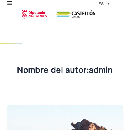
Ir
ES
al
contenido
omos
tas
Nombre del autor:admin
as