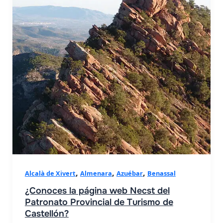
les
,
,
,
Alcalà de Xivert
Almenara
Azuébar
Benassal
¿Conoces la página web Necst del
Patronato Provincial de Turismo de
Castellón?