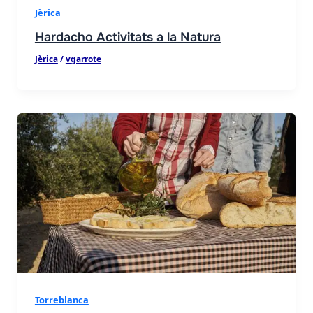
Jèrica
Hardacho Activitats a la Natura
Jèrica
/
vgarrote
Torreblanca