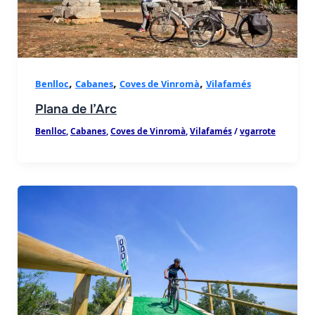
als
,
,
,
Benlloc
Cabanes
Coves de Vinromà
Vilafamés
Plana de l’Arc
Benlloc
,
Cabanes
,
Coves de Vinromà
,
Vilafamés
/
vgarrote