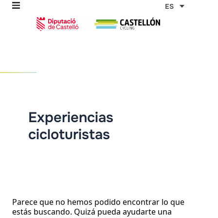
Ir
Buscar
ES
por:
al
contenido
omos
tas
Experiencias
cicloturistas
as
Parece que no hemos podido encontrar lo que
estás buscando. Quizá pueda ayudarte una