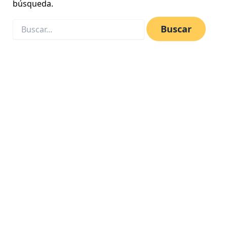
búsqueda.
les