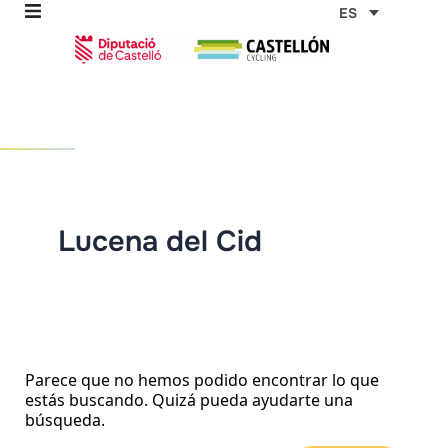
Ir
Buscar
ES
por:
al
contenido
omos
tas
Lucena del Cid
as
Parece que no hemos podido encontrar lo que
estás buscando. Quizá pueda ayudarte una
búsqueda.