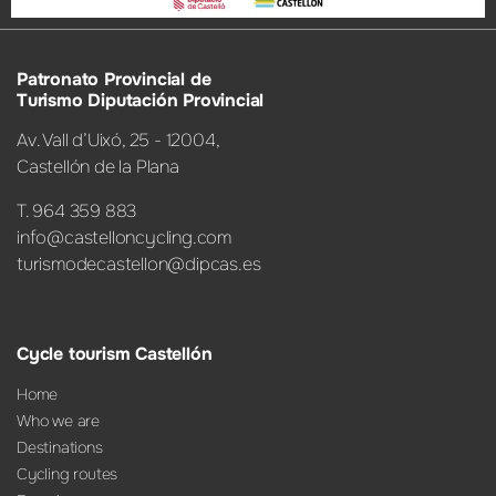
Patronato Provincial de
Turismo Diputación Provincial
Av. Vall d’Uixó, 25 - 12004,
Castellón de la Plana
T. 964 359 883
info@castelloncycling.com
turismodecastellon@dipcas.es
Cycle tourism Castellón
Home
Who we are
Destinations
Cycling routes