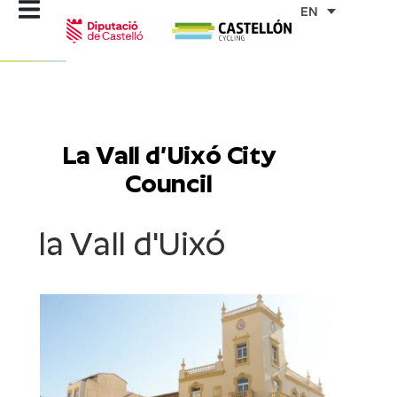
Skip
EN
to
content
La Vall d’Uixó City
Council
la Vall d'Uixó