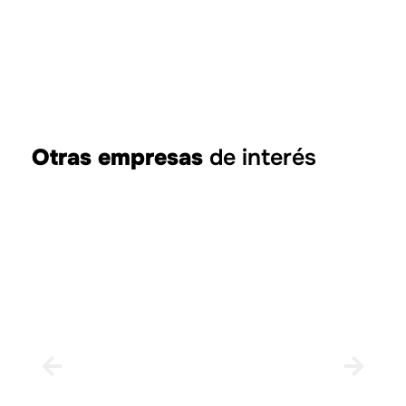
Otras empresas
de interés
Bic
Bi