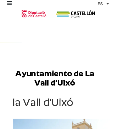
Ir
ES
al
contenido
omos
tas
Ayuntamiento de La
as
Vall d’Uixó
la Vall d'Uixó