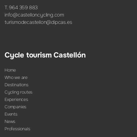
T. 964 359 883
info@castelloncycling.com
turismodecastellon@dipcas.es
Cycle tourism Castellón
Home
Who we are
Destinations
Cycling routes
Experiences
Companies
Events
News
Professionals