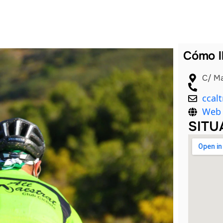
Cómo l
C/ Ma
ccal
Web 
SITU