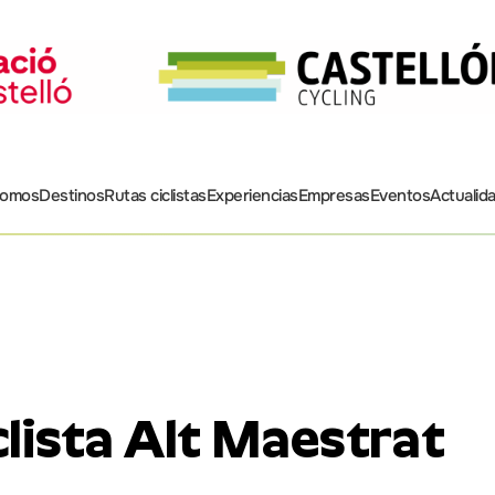
somos
Destinos
Rutas ciclistas
Experiencias
Empresas
Eventos
Actualid
clista Alt Maestrat