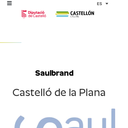
Ir
ES
al
contenido
omos
tas
Saulbrand
as
Castelló de la Plana