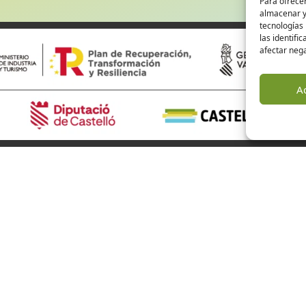
Para ofrecer
almacenar y/
tecnologías
las identifi
afectar nega
A
rismo de Castellón
Alto Mijares
Alto Palancia
El Baix Maestrat
 somos
Els Ports
s
L’Alcalatén
listas
l’Alt Maestrat
cias
La Plana Alta
as