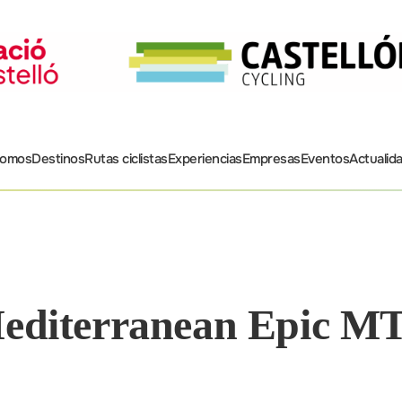
somos
Destinos
Rutas ciclistas
Experiencias
Empresas
Eventos
Actualid
editerranean Epic M