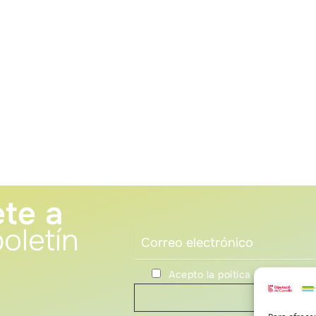
te a
oletín
Acepto la poítica de privacida