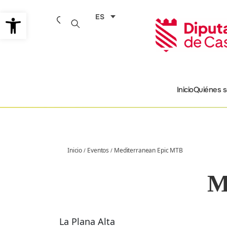
Ir
Abrir barra de herramientas
ES
al
contenido
Inicio
Quiénes 
Inicio
Eventos
Mediterranean Epic MTB
/
/
M
La Plana Alta