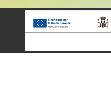
Patronato Provincial de
Ciclotu
Turismo Diputación Provincial
Inicio
Av. Vall d’Uixó, 25 - 12004,
Quienes
Castellón de la Plana
Destino
T. 964 359 883
Rutas cic
info@castelloncycling.com
Experien
turismodecastellon@dipcas.es
Empres