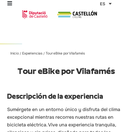
Ir
ES
al
contenido
omos
Inicio
Experiencias
Tour eBike por Vilafamés
/
/
tas
Tour eBike por Vilafamés
as
Descripción de la experiencia
Sumérgete en un entorno único y disfruta del clima
excepcional mientras recorres nuestras rutas en
bicicleta eléctrica. Vive una experiencia tranquila,