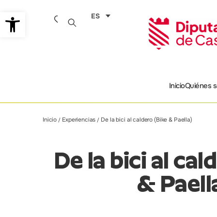
Ir
Abrir barra de herramientas
ES
al
contenido
Inicio
Quiénes 
Inicio
Experiencias
De la bici al caldero (Bike & Paella)
/
/
De la bici al ca
& Paell