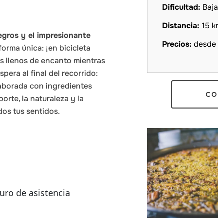
Dificultad:
Baj
Distancia:
15 k
egros y el impresionante
Precios:
desde
forma única: ¡en bicicleta
es llenos de encanto mientras
pera al final del recorrido:
elaborada con ingredientes
CO
orte, la naturaleza y la
os tus sentidos.
uro de asistencia