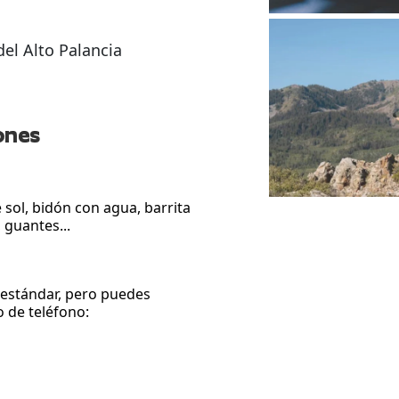
el Alto Palancia
ones
 sol, bidón con agua, barrita
 guantes...
t estándar, pero puedes
o de teléfono: