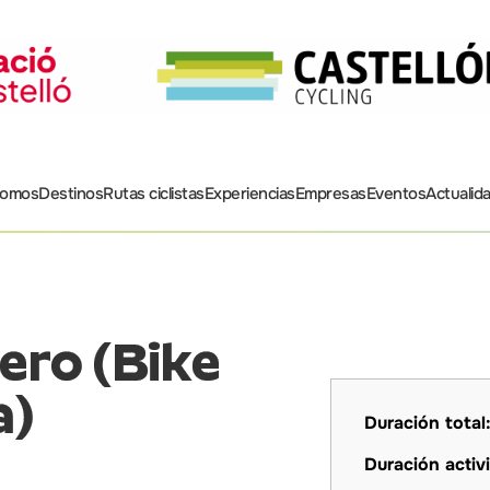
somos
Destinos
Rutas ciclistas
Experiencias
Empresas
Eventos
Actualid
ldero (Bike
a)
Duración total
Duración activ