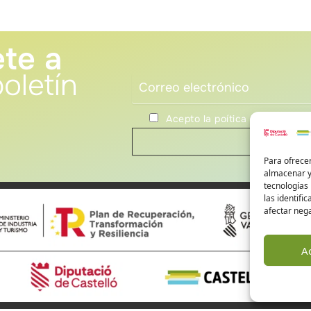
te a
oletín
Acepto la poítica de privacida
Para ofrecer
almacenar y/
tecnologías
las identifi
afectar nega
A