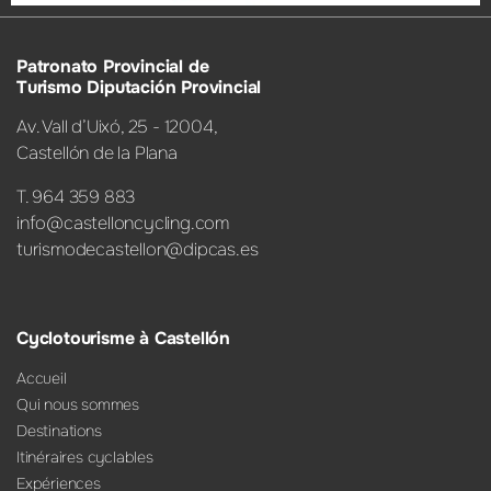
Patronato Provincial de
Turismo Diputación Provincial
Av. Vall d’Uixó, 25 - 12004,
Castellón de la Plana
T. 964 359 883
info@castelloncycling.com
turismodecastellon@dipcas.es
Cyclotourisme à Castellón
Accueil
Qui nous sommes
Destinations
Itinéraires cyclables
Expériences