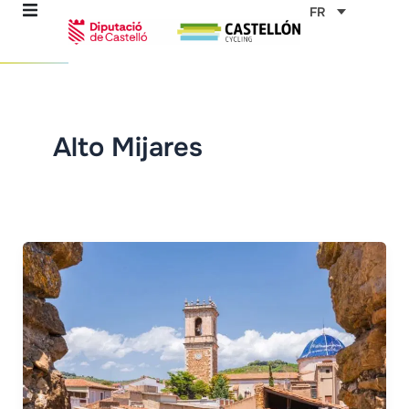
Aller
FR
au
contenu
mes
Alto Mijares
ables