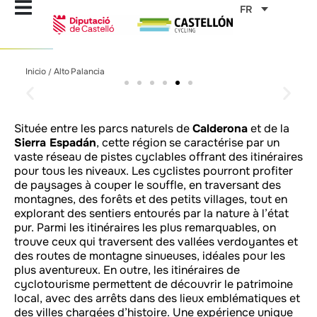
Aller
FR
au
contenu
Alto Palancia
Alto Palancia
Alto Palancia
Alto Palancia
Alto Palancia
Alto Palancia
Alto Palancia
Alto Palancia
Alto Palancia
Alto Palancia
Alto Palancia
Alto Palancia
Alto Palancia
Alto Palancia
Alto Palancia
Alto Palancia
Alto Palancia
Alto Palancia
Inicio
Alto Palancia
/
Goûtez au mode de vie
Goûtez au mode de vie
Goûtez au mode de vie
Goûtez au mode de vie
Goûtez au mode de vie
Goûtez au mode de vie
Goûtez au mode de vie
Goûtez au mode de vie
Goûtez au mode de vie
Goûtez au mode de vie
Goûtez au mode de vie
Goûtez au mode de vie
Goûtez au mode de vie
Goûtez au mode de vie
Goûtez au mode de vie
Goûtez au mode de vie
Goûtez au mode de vie
Goûtez au mode de vie
méditerranéen dans chaque
méditerranéen dans chaque
méditerranéen dans chaque
méditerranéen dans chaque
méditerranéen dans chaque
méditerranéen dans chaque
méditerranéen dans chaque
méditerranéen dans chaque
méditerranéen dans chaque
méditerranéen dans chaque
méditerranéen dans chaque
méditerranéen dans chaque
méditerranéen dans chaque
méditerranéen dans chaque
méditerranéen dans chaque
méditerranéen dans chaque
méditerranéen dans chaque
méditerranéen dans chaque
région.
région.
région.
région.
région.
région.
région.
région.
région.
région.
région.
région.
région.
région.
région.
région.
région.
région.
Située entre les parcs naturels de
Calderona
et de la
Sierra Espadán
, cette région se caractérise par un
vaste réseau de pistes cyclables offrant des itinéraires
pour tous les niveaux. Les cyclistes pourront profiter
de paysages à couper le souffle, en traversant des
montagnes, des forêts et des petits villages, tout en
explorant des sentiers entourés par la nature à l’état
pur. Parmi les itinéraires les plus remarquables, on
trouve ceux qui traversent des vallées verdoyantes et
des routes de montagne sinueuses, idéales pour les
plus aventureux. En outre, les itinéraires de
cyclotourisme permettent de découvrir le patrimoine
local, avec des arrêts dans des lieux emblématiques et
des villes chargées d’histoire. Une expérience unique