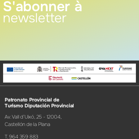
S'abonner à
newsletter
Patronato Provincial de
Turismo Diputación Provincial
Av. Vall d’Uixó, 25 - 12004,
Castellón de la Plana
T. 964 359 883