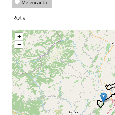
Me encanta
Ruta
+
−