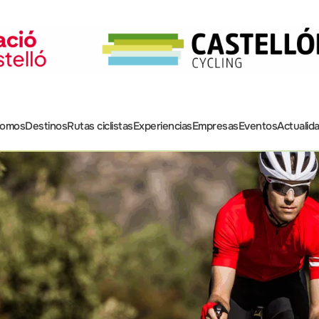
somos
Destinos
Rutas ciclistas
Experiencias
Empresas
Eventos
Actualid