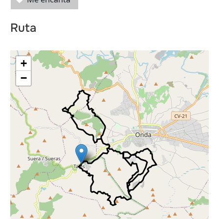
Ruta
+
−