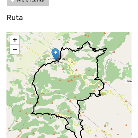
Ruta
+
−