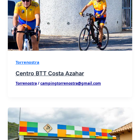
les
Torrenostra
Centro BTT Costa Azahar
Torrenostra
/
campingtorrenostra@gmail.com