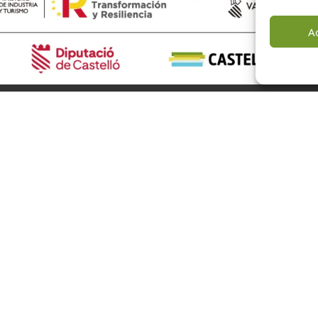
A
rismo de Castellón
Alto Mijares
Alto Palancia
El Baix Maestrat
 somos
Els Ports
s
L’Alcalatén
listas
l’Alt Maestrat
cias
La Plana Alta
as
La Plana Baixa
dad
nales