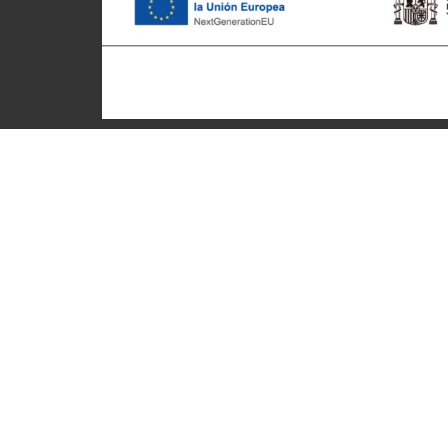
Patronato Provincial de
Ciclotu
Turismo Diputación Provincial
Inicio
Av. Vall d’Uixó, 25 - 12004,
Quienes
Castellón de la Plana
Destino
T. 964 359 883
Rutas cic
info@castelloncycling.com
Experien
turismodecastellon@dipcas.es
Empres
Eventos
Actuali
Profesio