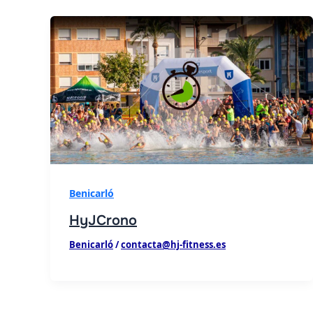
Benicarló
HyJCrono
Benicarló
/
contacta@hj-fitness.es