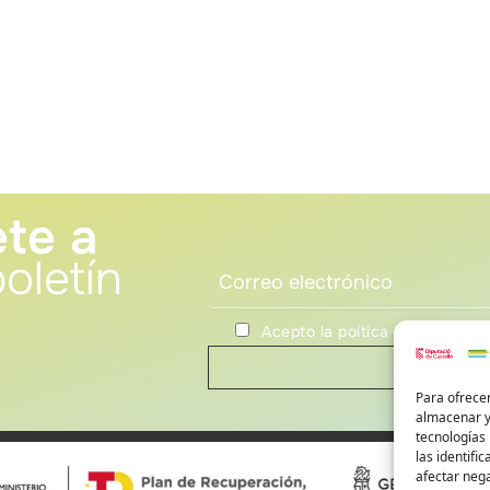
te a
oletín
Acepto la poítica de privacida
Para ofrecer
almacenar y/
tecnologías
las identifi
afectar nega