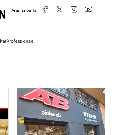
Àrea privada
itat
Professionals