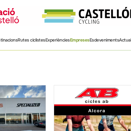
tinacions
Rutes ciclistes
Experiències
Empreses
Esdeveniments
Actual