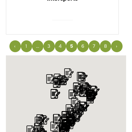
‹
1
…
3
4
5
6
7
8
›