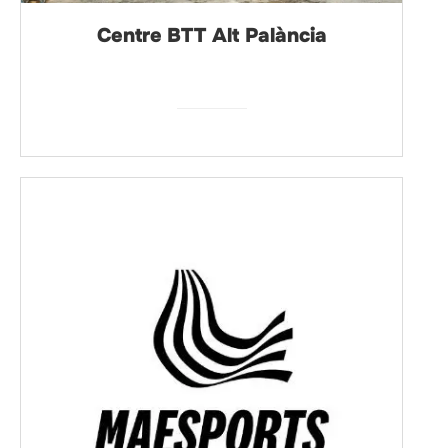
Centre BTT Alt Palància