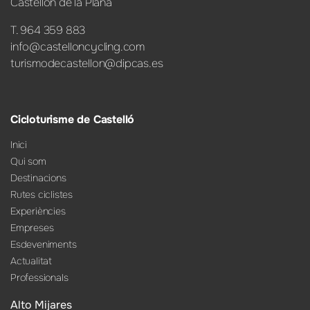
Castellón de la Plana
T. 964 359 883
info@castelloncycling.com
turismodecastellon@dipcas.es
Cicloturisme de Castelló
Inici
Qui som
Destinacions
Rutes ciclistes
Experiències
Empreses
Esdeveniments
Actualitat
Professionals
Alto Mijares