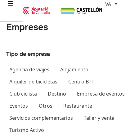
Vés
VA
al
contingut
Empreses
ns
stes
Agencia de viajes
Alojamiento
Alquiler de bicicletas
Centro BTT
es
Club ciclista
Destino
Empresa de eventos
Eventos
Otros
Restaurante
Servicios complementarios
Taller y venta
ents
Turismo Activo