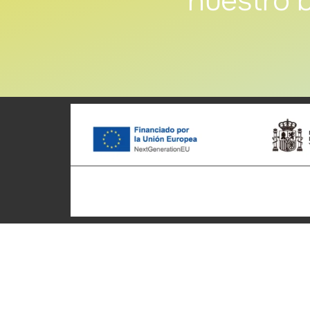
nuestro b
Patronato Provincial de
Ciclotu
Turismo Diputación Provincial
Inicio
Av. Vall d’Uixó, 25 - 12004,
Quienes
Castellón de la Plana