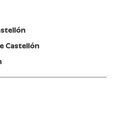
astellón
de Castellón
n