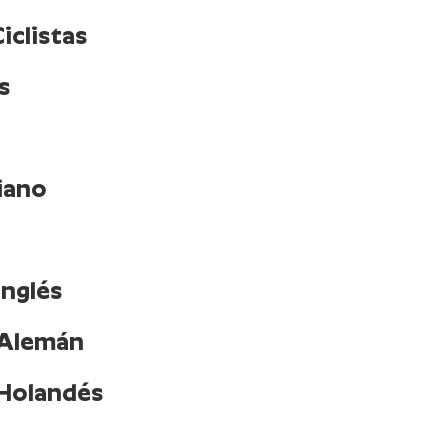
iclistas
s
iano
Inglés
 Alemán
 Holandés