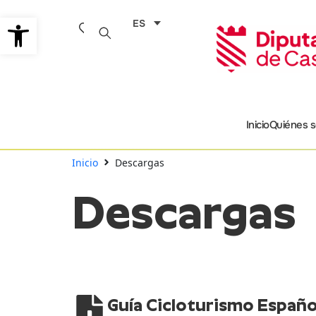
Ir
Abrir barra de herramientas
ES
al
contenido
Inicio
Quiénes 
Inicio
Descargas
Descargas
Guía Cicloturismo Españo