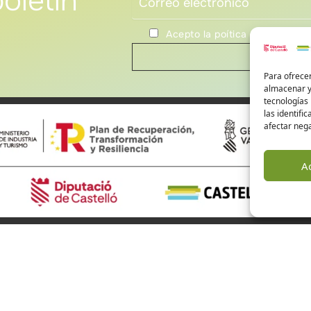
oletín
Acepto la poítica de privacida
Para ofrecer
almacenar y/
tecnologías
las identifi
afectar nega
A
rismo de Castellón
Alto Mijares
Alto Palancia
El Baix Maestrat
 somos