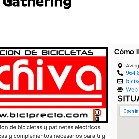
Gathering
Cómo l
Aving
964 
bici
Web 
SITU
ón de bicicletas y patinetes eléctricos.
zas y complementos necesarios para ti y