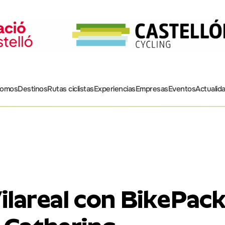
somos
Destinos
Rutas ciclistas
Experiencias
Empresas
Eventos
Actualid
Vilareal con BikePac