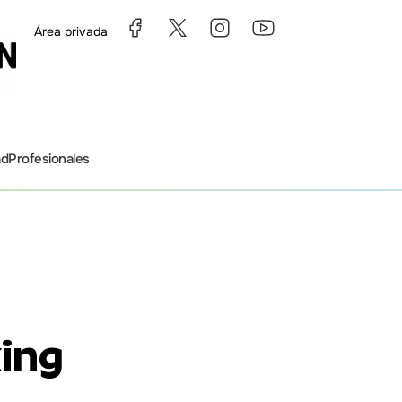
Área privada
ad
Profesionales
king