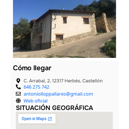
les
Cómo llegar
C. Arrabal, 2, 12317 Herbés, Castellón
646 275 742
antoniolloppallares@gmail.com
Web oficial
SITUACIÓN GEOGRÁFICA