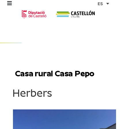
Ir
ES
al
contenido
omos
tas
Casa rural Casa Pepo
as
Herbers