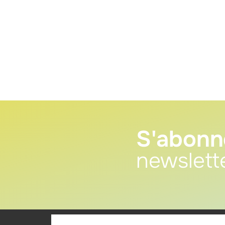
S'abonn
newslett