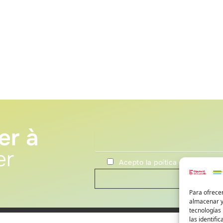
er à
er
Acepto la poítica de privacida
Para ofrecer
almacenar y/
tecnologías
las identifi