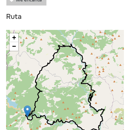
Ruta
+
−