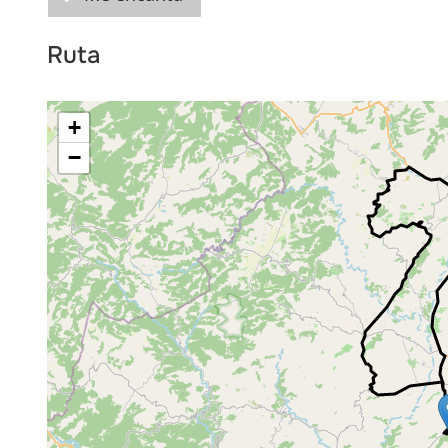
Ruta
+
−