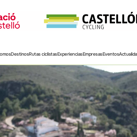
somos
Destinos
Rutas ciclistas
Experiencias
Empresas
Eventos
Actualid