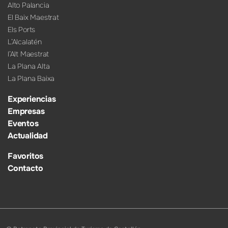
Alto Palancia
El Baix Maestrat
Els Ports
L’Alcalatén
l’Alt Maestrat
La Plana Alta
La Plana Baixa
Experiencias
Empresas
Eventos
Actualidad
Favoritos
Contacto