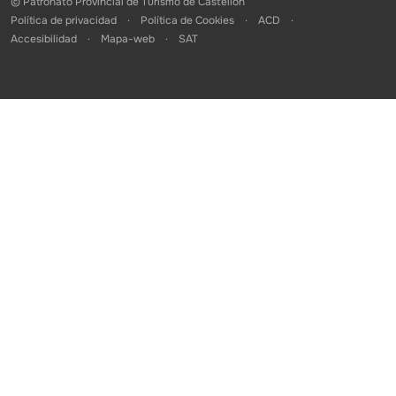
© Patronato Provincial de Turismo de Castellón
Política de privacidad
Política de Cookies
ACD
Accesibilidad
Mapa-web
SAT