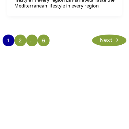
lifestyle in every region La Plana Alta Taste the
Mediterranean lifestyle in every region
Next
→
1
2
…
6