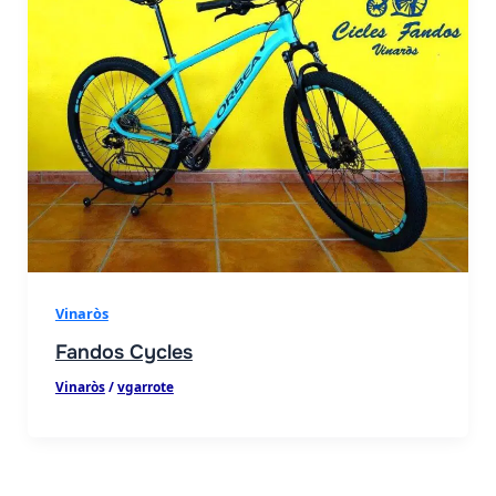
Vinaròs
Fandos Cycles
Vinaròs
/
vgarrote