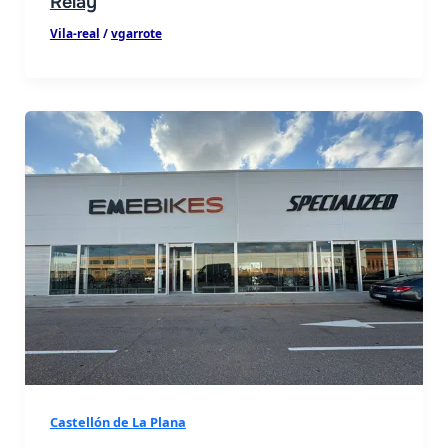
Relay
Vila-real
/
vgarrote
Castellón de La Plana