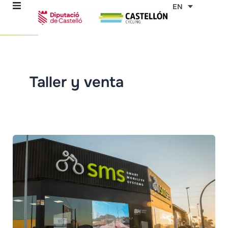
Skip
EN
to
content
re
Taller y venta
ons
outes
es
s